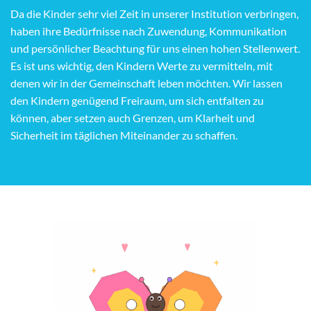
Da die Kinder sehr viel Zeit in unserer Institution verbringen,
haben ihre Bedürfnisse nach Zuwendung, Kommunikation
und persönlicher Beachtung für uns einen hohen Stellenwert.
Es ist uns wichtig, den Kindern Werte zu vermitteln, mit
denen wir in der Gemeinschaft leben möchten. Wir lassen
den Kindern genügend Freiraum, um sich entfalten zu
können, aber setzen auch Grenzen, um Klarheit und
Sicherheit im täglichen Miteinander zu schaffen.