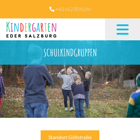
+43 662 829196

SCHULKINDGRUPPEN
Standort Göllstraße