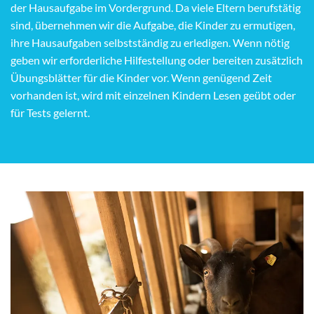
der Hausaufgabe im Vordergrund. Da viele Eltern berufstätig
sind, übernehmen wir die Aufgabe, die Kinder zu ermutigen,
ihre Hausaufgaben selbstständig zu erledigen. Wenn nötig
geben wir erforderliche Hilfestellung oder bereiten zusätzlich
Übungsblätter für die Kinder vor. Wenn genügend Zeit
vorhanden ist, wird mit einzelnen Kindern Lesen geübt oder
für Tests gelernt.