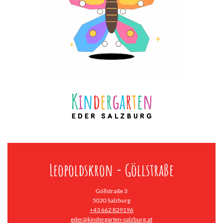
Leopoldskron - Göllstraße
Göllstraße 3
5020 Salzburg
+43 662 829196
eder@kindergarten-salzburg.at