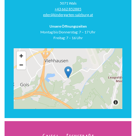
5071 Wals
+43 662 852885
eder@kindergarten-salzburg.at
Unsere Öffnungszeiten
Montag bis Donnerstag: 7 – 17 Uhr
Freitag: 7 – 16 Uhr