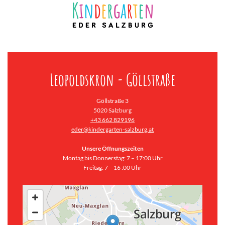
Leopoldskron - Göllstraße
Göllstraße 3
5020 Salzburg
+43 662 829196
eder@kindergarten-salzburg.at
Unsere Öffnungszeiten
Montag bis Donnerstag: 7 – 17:00 Uhr
Freitag: 7 – 16 :00 Uhr