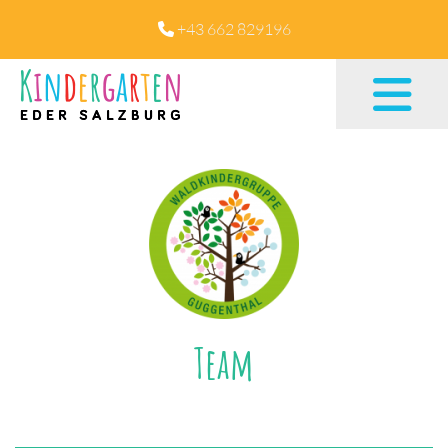
+43 662 829196

Team