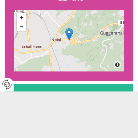
Guggenthal - Georg-Weickl-Weg
Georg-Weickl-Weg 20
5023 Guggenthal
+43 650 3030764
eder@kindergarten-salzburg.at