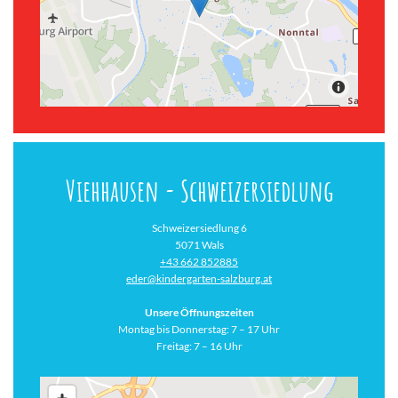
Viehhausen - Schweizersiedlung
Schweizersiedlung 6
5071 Wals
+43 662 852885
eder@kindergarten-salzburg.at
Unsere Öffnungszeiten
Montag bis Donnerstag: 7 – 17 Uhr
Freitag: 7 – 16 Uhr